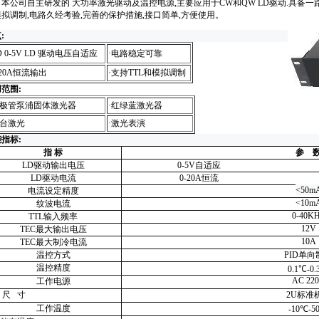
本公司自主研发的 大功率激光驱动及温控电源,主要应用于CW和QW LD驱动.具备一路L
拟调制,电路久经考验,完善的保护措施,接口简单,方便使用
。
点
:
D 0-5V LD 驱动电压自适应
·电路稳定可靠
-20A恒流输出
·
支持TTL和模拟调制
范围:
极管泵浦固体激光器
·
红绿蓝激光器
台激光
·
激光表演
能指标
:
指 标
参 
LD驱动输出电压
0-5V自适应
LD驱动电流
0-20A恒流
<50m
电流设定精度
<10m
纹波电流
0-40K
TTL输入频率
12V
TEC最大输出电压
10
A
TEC最大制冷电流
温控方式
PID单向
温控精度
0.1
℃
-0.
AC 22
工作电源
 寸
2U标准
工作温度
-10
℃-
5