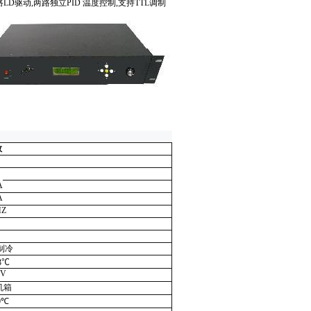
D驱动,两路独立PID 温度控制,支持TTL调制
数
A
A
HZ
制冷
3
℃
0V
机箱
0℃