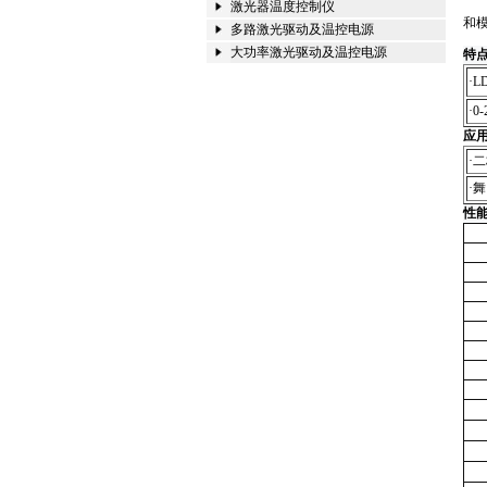
激光器温度控制仪
和模
多路激光驱动及温控电源
大功率激光驱动及温控电源
特
·
L
·
0
应用
·
二
·
舞
性
尺